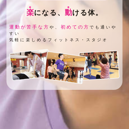
楽
動
になる、
ける体。
運動が苦手な方
初めての方
や、
でも通いや
すい
気軽に楽しめるフィットネス・スタジオ