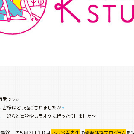
阿武です
、皆様はどう過ごされましたか
娘らと買物やカラオケに行ったりしました～
ク最終日の５月７日（日）は
北村省吾先生
の
骨盤体操プログラム
を