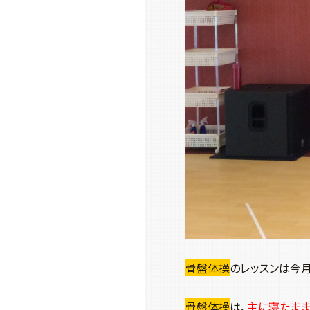
骨盤体操
のレッスンは今
骨盤体操
は、
主に寝たまま