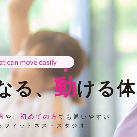
at can move easily
動
なる、
ける体
方
初めての方
や、
でも通いやすい
るフィットネス・スタジオ