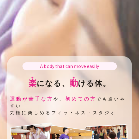
A body that can move easily
楽
動
になる、
ける体。
運動が苦手な方
初めての方
や、
でも通いや
すい
気軽に楽しめるフィットネス・スタジオ