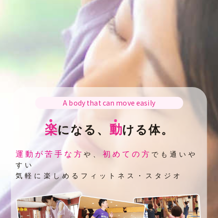
A body that can move easily
楽
動
になる、
ける体。
運動が苦手な方
初めての方
や、
でも通いや
すい
気軽に楽しめるフィットネス・スタジオ