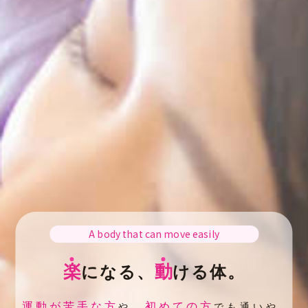
A body that can move easily
楽
動
になる、
ける体。
運動が苦手な方
初めての方
や、
でも通いや