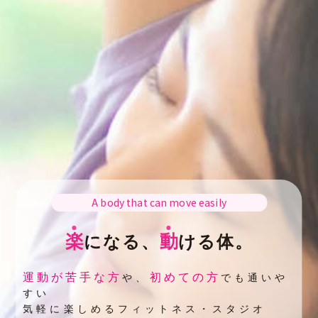
A body that can move easily
楽
動
になる、
ける体。
運動が苦手な方
初めての方
や、
でも通いや
すい
気軽に楽しめるフィットネス・スタジオ